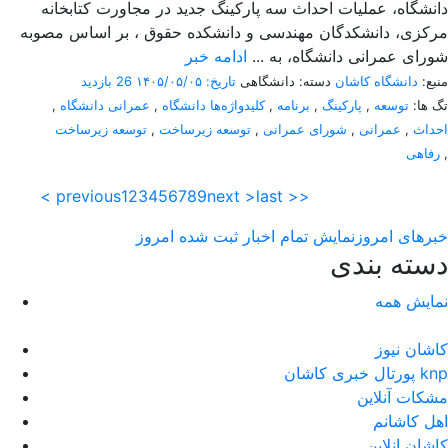
دانشگاه، عملیات احداث سه پارکینگ جدید در مجاورت کتابخانه
مرکزی، دانشکدگان مهندسی و دانشکده حقوق ، بر اساس مصوبه
شورای عمرانی دانشگاه، به ...
ادامه خبر
منبع:
دانشگاه کاشان
دسته: دانشگاهی
تاریخ: ۱۴۰۵/۰۵/۰۵
26 بازدید
تگ ها:
توسعه
,
پارکینگ
,
برنامه
,
کلیدواژه‌ها دانشگاه
,
عمرانی دانشگاه
,
احداث
,
عمرانی
,
شورای عمرانی
,
توسعه زیرساخت
,
توسعه زیرساخت
,
رفاهی
< previous
1
2
3
4
5
6
7
8
9
next >
last >>
خبرهای امروز
نمایش تمام اخبار ثبت شده امروز
دسته بندی
نمایش همه
کاشان نیوز
پورتال خبری كاشان knp
مشکات آنلاین
اهل کاشانم
کاشان انلاین