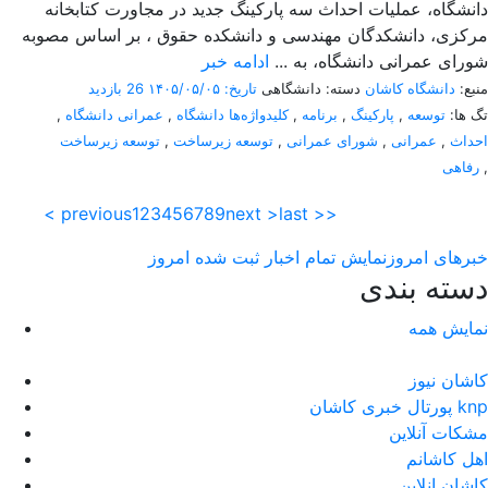
دانشگاه، عملیات احداث سه پارکینگ جدید در مجاورت کتابخانه
مرکزی، دانشکدگان مهندسی و دانشکده حقوق ، بر اساس مصوبه
شورای عمرانی دانشگاه، به ...
ادامه خبر
منبع:
دانشگاه کاشان
دسته: دانشگاهی
تاریخ: ۱۴۰۵/۰۵/۰۵
26 بازدید
تگ ها:
توسعه
,
پارکینگ
,
برنامه
,
کلیدواژه‌ها دانشگاه
,
عمرانی دانشگاه
,
احداث
,
عمرانی
,
شورای عمرانی
,
توسعه زیرساخت
,
توسعه زیرساخت
,
رفاهی
< previous
1
2
3
4
5
6
7
8
9
next >
last >>
خبرهای امروز
نمایش تمام اخبار ثبت شده امروز
دسته بندی
نمایش همه
کاشان نیوز
پورتال خبری كاشان knp
مشکات آنلاین
اهل کاشانم
کاشان انلاین