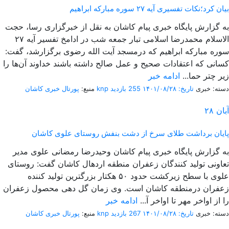
بیان کرد؛نکات تفسیری آیه ۲۷ سوره مبارکه ابراهیم
به گزارش پایگاه خبری پیام کاشان به نقل از خبرگزاری رسا، حجت
الاسلام محمدرضا اسلامی تبار جمعه شب در ادامخ تفسیر آیه ۲۷
سوره مبارکه ابراهیم که درمسجد آیت الله رضوی برگزارشد، گفت:
کسانی که اعتقادات صحیح و عمل صالح داشته باشند خداوند آن‌ها را
زیر چتر حما...
ادامه خبر
دسته: خبری
تاریخ: ۱۴۰۱/۰۸/۲۸
255 بازدید
پورتال خبری كاشان knp
منبع:
آبان
۲۸
پایان برداشت طلای سرخ از دشت بنفش روستای علوی کاشان
به گزارش پایگاه خبری پیام کاشان وحیدرضا رمضانی علوی مدیر
تعاونی تولید کنندگان زعفران منطقه اردهال کاشان گفت: روستای
علوی با سطح زیرکشت حدود ۵۰ هکتار بزرگترین تولید کننده
زعفران درمنطقه کاشان است. وی زمان گل دهی محصول زعفران
را از اواخر مهر تا اواخر آ...
ادامه خبر
دسته: خبری
تاریخ: ۱۴۰۱/۰۸/۲۸
267 بازدید
پورتال خبری كاشان knp
منبع: