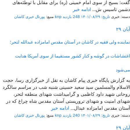
گفت: بسیج از سوی امام خمینی (ره) برای مقابل با توطئه‌های
دشمن تاسیس ش...
ادامه خبر
دسته: خبری
تاریخ: ۱۴۰۱/۰۸/۲۹
248 بازدید
پورتال خبری كاشان knp
منبع:
آبان
۲۹
نماینده ولی فقیه در کاشان در آستان مقدس امامزاده عبدالله لتحر؛
اغتشاشات در گوشه و کنار کشور مستقیما از سوی آمریکا هدایت
می‌شود
به گزارش پایگاه خبری پیام کاشان به نقل از خبرگزاری رسا، حجت
الاسلام والمسلمین سید سعید حسینی شنبه شب در مراسم سالگرد
روحانی شهید داود کاظمی و گرامیداشت شهدای منطقه لتحر،
شهدای امنیت و شهدای تروریستی آستان مقدس شاه چراغ که در
آستان مقدس امامزاده عبدال...
ادامه خبر
دسته: خبری
تاریخ: ۱۴۰۱/۰۸/۲۹
240 بازدید
پورتال خبری كاشان knp
منبع:
آبان
۲۹