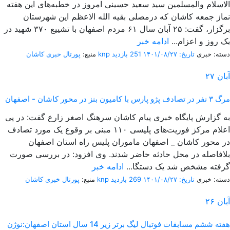
الاسلام والمسلمین سید سعید حسینی امروز در خطبه‌های این هفته
نماز جمعه کاشان که درمصلی بقیه الله الاعظم این شهرستان
برگزار، گفت: ۲۵ آبان سال ۶۱ مردم اصفهان با تشییع ۳۷۰ شهید در
یک روز و اعزام...
ادامه خبر
دسته: خبری
تاریخ: ۱۴۰۱/۰۸/۲۷
251 بازدید
پورتال خبری كاشان knp
منبع:
آبان
۲۷
مرگ ۳ نفر در تصادف پژو پارس با کامیون بنز در محور کاشان - اصفهان
به گزارش پایگاه خبری پیام کاشان سرهنگ اصغر زارع گفت: در پی
اعلام مرکز فوریت‌های پلیسی ۱۱۰ مبنی بر وقوع یک مورد تصادف
در محور کاشان _ اصفهان ماموران پلیس راه استان اصفهان
بلافاصله در محل حادثه حاضر شدند. وی افزود: در بررسی صورت
گرفته مشخص شد یک دستگا...
ادامه خبر
دسته: خبری
تاریخ: ۱۴۰۱/۰۸/۲۷
269 بازدید
پورتال خبری كاشان knp
منبع:
آبان
۲۶
هفته ششم مسابقات فوتبال لیگ برتر زیر 14 سال استان اصفهان:نوژن