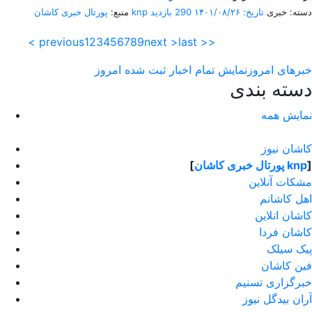
دسته: خبری
تاریخ: ۱۴۰۱/۰۸/۲۶
290 بازدید
پورتال خبری كاشان knp
منبع:
< previous
1
2
3
4
5
6
7
8
9
next >
last >>
خبرهای امروز
نمایش تمام اخبار ثبت شده امروز
دسته بندی
نمایش همه
کاشان نیوز
]
پورتال خبری كاشان knp
[
مشکات آنلاین
اهل کاشانم
کاشان انلاین
کاشان فردا
پیک سیلک
فین کاشان
خبرگزاری تسنیم
آران بیدگل نیوز