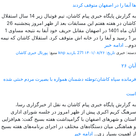
ها آبفا را در اصفهان متوقف کردند
به گزارش پایگاه خبری پیام کاشان، تیم فوتبال زیر 14 سال استقلال
کاشان در هفته هفتم این مسابقات بعد از ظهر امروز پنجشنبه 26
آبان ماه 1401 در اصهفان مقابل حریف خود آبفا به نتیجه مساوی 1
بر 1 رسید و آبفا را در خانه اش متوقف کرد. استقلال کاشان که نیمه
دوم...
ادامه خبر
دسته: خبری
تاریخ: ۱۴۰۱/۰۸/۲۶
271 بازدید
پورتال خبری كاشان knp
منبع:
آبان
۲۶
فرمانده سپاه کاشان:توطئه دشمنان همواره با بصیرت مردم خنثی شده
است
به گزارش پایگاه خبری پیام کاشان به نقل از خبرگزاری رسا،
سرهنگ کریم اکبری پیش از ظهر امروز در جلسه شورای اداری
استان و شهر‌های اصفهان با گرامیداشت هفته بسیج گفت: هم‌افزایی
و هماهنگی میان دستگاه‌های مختلف در اجرای برنامه‌های هفته بسیج
از اهمیت بسیار زی...
ادامه خبر