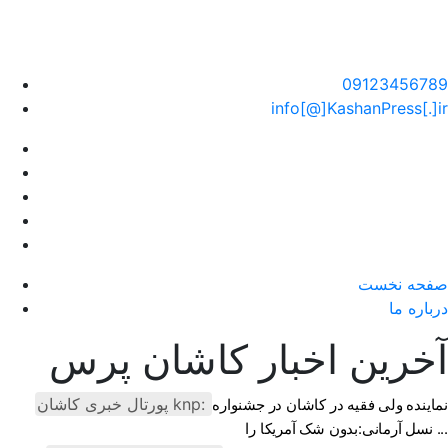
سایت خبری کاشان پرس
09123456789
info[@]KashanPress[.]ir
صفحه نخست
درباره ما
آخرین اخبار کاشان پرس
پورتال خبری كاشان knp:
نماینده ولی فقیه در کاشان در جشنواره
نسل آرمانی:بدون شک آمریکا را ...