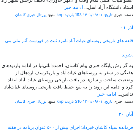
عضو هیأت علمی تمام وقت و «مهر خاوری» تألیف نرجس سپهر زاد
استاد دانشگاه آزاد اسل...
ادامه خبر
دسته: خبری
تاریخ: ۱۴۰۱/۰۹/۰۱
193 بازدید
پورتال خبری كاشان knp
منبع:
آذر
۰۱
قلعه های تاریخی روستای غیاث آباد نامزد ثبت در فهرست آثار ملی می
شوند.
به گزارش پایگاه خبری پیام کاشان، احمددانائی‌نیا در ادامه بازدیدهای
هفتگی در سفر به روستاهای غیاث‌آباد و باریکرسف اردهال از
وضعیت ساخت و سازها در بافت تاریخی روستای غیاث آباد انتقاد
کرد و ادامه این روند را به نفع حفظ بافت تاریخی روستای غیاث‌آباد
ندانس...
ادامه خبر
دسته: خبری
تاریخ: ۱۴۰۱/۰۹/۰۱
210 بازدید
پورتال خبری كاشان knp
منبع:
آبان
۳۰
فرمانده سپاه کاشان خبرداد؛اجرای بیش از ۵۰۰ عنوان برنامه در هفته