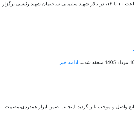
نشست هم‌اندیشی اساتید با موضوع «رویکرد سیاسی معتدل و صلح‌طلبانه ائمه شیعۀ دوازده امامی» در تاریخ دوشنبه ۵ مرداد ۱۴۰۵، از ساعت ۱۰ تا ۱۲، در تالار شهید سلیمانی ساختمان شهید رئیسی برگزار
ادامه خبر
انع واصل و موجب تاثر گردید. اینجانب ضمن ابراز همدردی،مصیبت