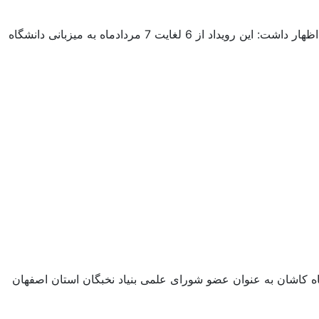
مدیر تربیت بدنی دانشگاه کاشان از کسب سهمیه ی هفدهمین المپیاد ورزشی تیم والیبال دانشجویان دختر خبر داد. دکتر سعید حلاج باشی اظهار داشت: این رویداد از 6 لغایت 7 مردادماه به میزبانی دانشگاه
ه کاشان به عنوان عضو شورای علمی بنیاد نخبگان استان اصفهان