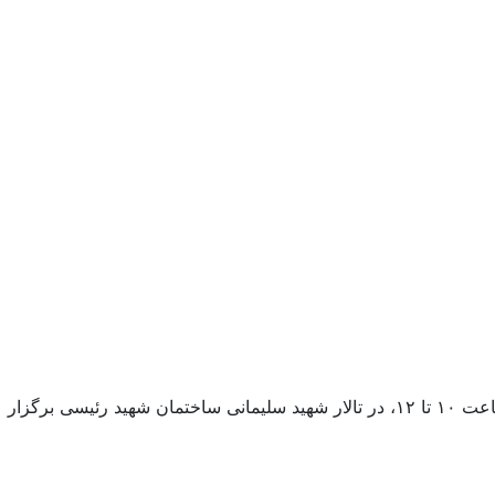
نشست هم‌اندیشی اساتید با موضوع «رویکرد سیاسی معتدل و صلح‌طلبانه ائمه شیعۀ دوازده امامی» در تاریخ دوشنبه ۵ مرداد ۱۴۰۵، از ساعت ۱۰ تا ۱۲، در تالار شهید سلیمانی ساختمان شهید رئیسی برگزار