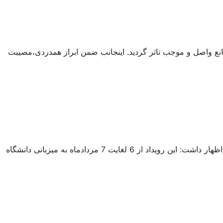
انع واصل و موجب تاثر گردید. اینجانب ضمن ابراز همدردی،مصیبت
مدیر تربیت بدنی دانشگاه کاشان از کسب سهمیه ی هفدهمین المپیاد ورزشی تیم والیبال دانشجویان دختر خبر داد. دکتر سعید حلاج باشی اظهار داشت: این رویداد از 6 لغایت 7 مردادماه به میزبانی دانشگاه