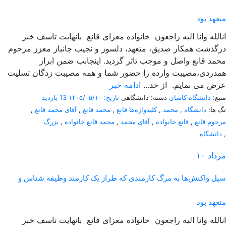
متعهد بود
انالله وانا الیه راجعون خانواده معزای قانع بانهایت تاسف خبر
درگذشت همکار صدیق، متعهد، دلسوز و نجیب جانباز معزز مرحوم
محمد قانع واصل و موجب تاثر گردید. اینجانب ضمن ابراز
همدردی،مصیبت وارده را حضور شما و همه مصیبت زدگان تسلیت
عرض می نمایم. از خد...
ادامه خبر
منبع:
دانشگاه کاشان
دسته: دانشگاهی
تاریخ: ۱۴۰۵/۰۵/۱۰
13 بازدید
تگ ها:
دانشگاه
,
محمد
,
کلیدواژه‌ها قانع
,
محمد قانع
,
آقای محمد قانع
,
مرحوم قانع
,
قانع خانواده
,
آقای محمد
,
محمد قانع خانواده
,
بزرگ
,
دانشگاه
مرداد
۱۰
سیل واکنش‌ها به مرگ کارمندی که طراز یک کارمند وظیفه شناس و
متعهد بود
انالله وانا الیه راجعون خانواده معزای قانع بانهایت تاسف خبر