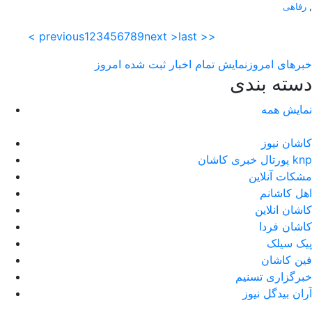
,
رفاهی
< previous
1
2
3
4
5
6
7
8
9
next >
last >>
خبرهای امروز
نمایش تمام اخبار ثبت شده امروز
دسته بندی
نمایش همه
کاشان نیوز
پورتال خبری كاشان knp
مشکات آنلاین
اهل کاشانم
کاشان انلاین
کاشان فردا
پیک سیلک
فین کاشان
خبرگزاری تسنیم
آران بیدگل نیوز