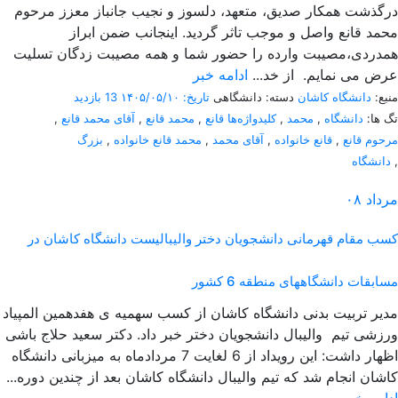
درگذشت همکار صدیق، متعهد، دلسوز و نجیب جانباز معزز مرحوم
محمد قانع واصل و موجب تاثر گردید. اینجانب ضمن ابراز
همدردی،مصیبت وارده را حضور شما و همه مصیبت زدگان تسلیت
عرض می نمایم. از خد...
ادامه خبر
منبع:
دانشگاه کاشان
دسته: دانشگاهی
تاریخ: ۱۴۰۵/۰۵/۱۰
13 بازدید
تگ ها:
دانشگاه
,
محمد
,
کلیدواژه‌ها قانع
,
محمد قانع
,
آقای محمد قانع
,
مرحوم قانع
,
قانع خانواده
,
آقای محمد
,
محمد قانع خانواده
,
بزرگ
,
دانشگاه
مرداد
۰۸
کسب مقام قهرمانی دانشجویان دختر والیبالیست دانشگاه کاشان در
مسابقات دانشگاههای منطقه 6 کشور
مدیر تربیت بدنی دانشگاه کاشان از کسب سهمیه ی هفدهمین المپیاد
ورزشی تیم والیبال دانشجویان دختر خبر داد. دکتر سعید حلاج باشی
اظهار داشت: این رویداد از 6 لغایت 7 مردادماه به میزبانی دانشگاه
کاشان انجام شد که تیم والیبال دانشگاه کاشان بعد از چندین دوره...