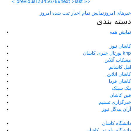
< previous
1
2
3
4
5
6
7
8
9
next >
last >>
خبرهای امروز
نمایش تمام اخبار ثبت شده امروز
دسته بندی
نمایش همه
کاشان نیوز
پورتال خبری كاشان knp
مشکات آنلاین
اهل کاشانم
کاشان انلاین
کاشان فردا
پیک سیلک
فین کاشان
خبرگزاری تسنیم
آران بیدگل نیوز
دانشگاه کاشان
دانشگاه پیام نور کاشان