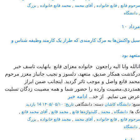
مرحوم قانع
,
قانع خانواده
,
آقای محمد
,
محمد قانع خانواده
,
بزرگ
,
دانشگاه
مرداد
۱۰
سیل واکنش‌ها به مرگ کارمندی که طراز یک کارمند وظیفه شناس و
متعهد بود
انالله وانا الیه راجعون خانواده معزای قانع بانهایت تاسف خبر
درگذشت همکار صدیق، متعهد، دلسوز و نجیب جانباز معزز مرحوم
محمد قانع واصل و موجب تاثر گردید. اینجانب ضمن ابراز
همدردی،مصیبت وارده را حضور شما و همه مصیبت زدگان تسلیت
عرض می نمایم. از خد...
ادامه خبر
منبع:
دانشگاه کاشان
دسته: دانشگاهی
تاریخ: ۱۴۰۵/۰۵/۱۰
14 بازدید
تگ ها:
دانشگاه
,
محمد
,
کلیدواژه‌ها قانع
,
محمد قانع
,
آقای محمد قانع
,
مرحوم قانع
,
قانع خانواده
,
آقای محمد
,
محمد قانع خانواده
,
بزرگ
,
دانشگاه