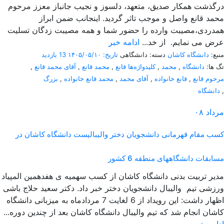
درگذشت همکار صدیق، متعهد، دلسوز و نجیب جانباز معزز مرحوم
محمد قانع واصل و موجب تاثر گردید. اینجانب ضمن ابراز
همدردی،مصیبت وارده را حضور شما و همه مصیبت زدگان تسلیت
عرض می نمایم. از خد...
ادامه خبر
منبع:
دانشگاه کاشان
دسته: دانشگاهی
تاریخ: ۱۴۰۵/۰۵/۱۰
13 بازدید
تگ ها:
دانشگاه
,
محمد
,
کلیدواژه‌ها قانع
,
محمد قانع
,
آقای محمد قانع
,
مرحوم قانع
,
قانع خانواده
,
آقای محمد
,
محمد قانع خانواده
,
بزرگ
,
دانشگاه
مرداد
۰۸
کسب مقام قهرمانی دانشجویان دختر والیبالیست دانشگاه کاشان در
مسابقات دانشگاههای منطقه 6 کشور
مدیر تربیت بدنی دانشگاه کاشان از کسب سهمیه ی هفدهمین المپیاد
ورزشی تیم والیبال دانشجویان دختر خبر داد. دکتر سعید حلاج باشی
اظهار داشت: این رویداد از 6 لغایت 7 مردادماه به میزبانی دانشگاه
کاشان انجام شد که تیم والیبال دانشگاه کاشان بعد از چندین دوره...