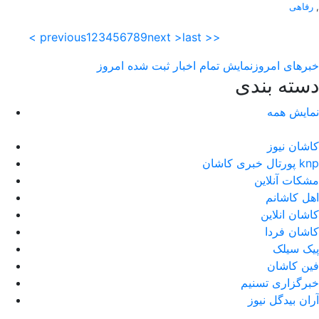
,
رفاهی
< previous
1
2
3
4
5
6
7
8
9
next >
last >>
خبرهای امروز
نمایش تمام اخبار ثبت شده امروز
دسته بندی
نمایش همه
کاشان نیوز
پورتال خبری كاشان knp
مشکات آنلاین
اهل کاشانم
کاشان انلاین
کاشان فردا
پیک سیلک
فین کاشان
خبرگزاری تسنیم
آران بیدگل نیوز