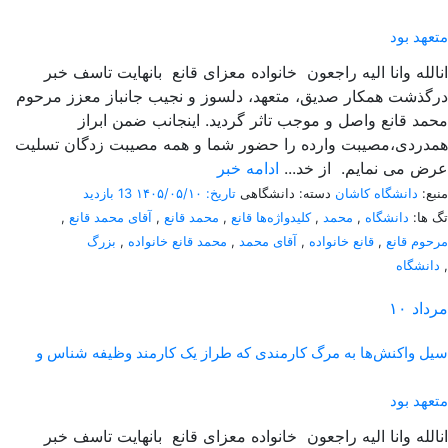
متعهد بود
انالله وانا الیه راجعون خانواده معزای قانع بانهایت تاسف خبر
درگذشت همکار صدیق، متعهد، دلسوز و نجیب جانباز معزز مرحوم
محمد قانع واصل و موجب تاثر گردید. اینجانب ضمن ابراز
همدردی،مصیبت وارده را حضور شما و همه مصیبت زدگان تسلیت
عرض می نمایم. از خد...
ادامه خبر
منبع:
دانشگاه کاشان
دسته: دانشگاهی
تاریخ: ۱۴۰۵/۰۵/۱۰
13 بازدید
تگ ها:
دانشگاه
,
محمد
,
کلیدواژه‌ها قانع
,
محمد قانع
,
آقای محمد قانع
,
مرحوم قانع
,
قانع خانواده
,
آقای محمد
,
محمد قانع خانواده
,
بزرگ
,
دانشگاه
مرداد
۱۰
سیل واکنش‌ها به مرگ کارمندی که طراز یک کارمند وظیفه شناس و
متعهد بود
انالله وانا الیه راجعون خانواده معزای قانع بانهایت تاسف خبر