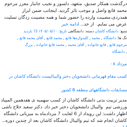
درگذشت همکار صدیق، متعهد، دلسوز و نجیب جانباز معزز مرحوم
محمد قانع واصل و موجب تاثر گردید. اینجانب ضمن ابراز
همدردی،مصیبت وارده را حضور شما و همه مصیبت زدگان تسلیت
عرض می نمایم. از خد...
ادامه خبر
منبع:
دانشگاه کاشان
دسته: دانشگاهی
تاریخ: ۱۴۰۵/۰۵/۱۰
13 بازدید
تگ ها:
دانشگاه
,
محمد
,
کلیدواژه‌ها قانع
,
محمد قانع
,
آقای محمد قانع
,
مرحوم قانع
,
قانع خانواده
,
آقای محمد
,
محمد قانع خانواده
,
بزرگ
,
دانشگاه
مرداد
۰۸
کسب مقام قهرمانی دانشجویان دختر والیبالیست دانشگاه کاشان در
مسابقات دانشگاههای منطقه 6 کشور
مدیر تربیت بدنی دانشگاه کاشان از کسب سهمیه ی هفدهمین المپیاد
ورزشی تیم والیبال دانشجویان دختر خبر داد. دکتر سعید حلاج باشی
اظهار داشت: این رویداد از 6 لغایت 7 مردادماه به میزبانی دانشگاه
کاشان انجام شد که تیم والیبال دانشگاه کاشان بعد از چندین دوره...