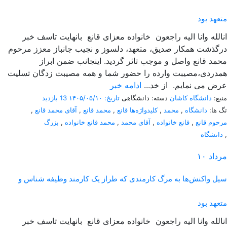
متعهد بود
انالله وانا الیه راجعون خانواده معزای قانع بانهایت تاسف خبر
درگذشت همکار صدیق، متعهد، دلسوز و نجیب جانباز معزز مرحوم
محمد قانع واصل و موجب تاثر گردید. اینجانب ضمن ابراز
همدردی،مصیبت وارده را حضور شما و همه مصیبت زدگان تسلیت
عرض می نمایم. از خد...
ادامه خبر
منبع:
دانشگاه کاشان
دسته: دانشگاهی
تاریخ: ۱۴۰۵/۰۵/۱۰
13 بازدید
تگ ها:
دانشگاه
,
محمد
,
کلیدواژه‌ها قانع
,
محمد قانع
,
آقای محمد قانع
,
مرحوم قانع
,
قانع خانواده
,
آقای محمد
,
محمد قانع خانواده
,
بزرگ
,
دانشگاه
مرداد
۱۰
سیل واکنش‌ها به مرگ کارمندی که طراز یک کارمند وظیفه شناس و
متعهد بود
انالله وانا الیه راجعون خانواده معزای قانع بانهایت تاسف خبر