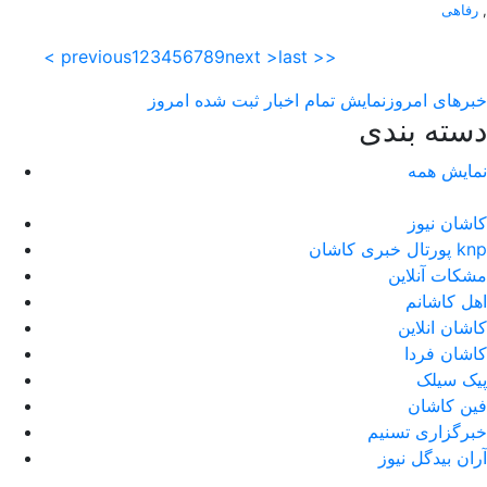
,
رفاهی
< previous
1
2
3
4
5
6
7
8
9
next >
last >>
خبرهای امروز
نمایش تمام اخبار ثبت شده امروز
دسته بندی
نمایش همه
کاشان نیوز
پورتال خبری كاشان knp
مشکات آنلاین
اهل کاشانم
کاشان انلاین
کاشان فردا
پیک سیلک
فین کاشان
خبرگزاری تسنیم
آران بیدگل نیوز