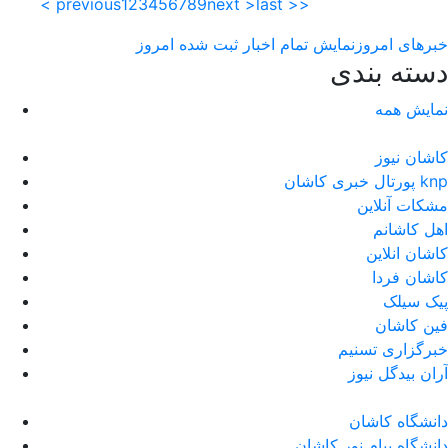
< previous
1
2
3
4
5
6
7
8
9
next >
last >>
خبرهای امروز
نمایش تمام اخبار ثبت شده امروز
دسته بندی
نمایش همه
کاشان نیوز
پورتال خبری كاشان knp
مشکات آنلاین
اهل کاشانم
کاشان انلاین
کاشان فردا
پیک سیلک
فین کاشان
خبرگزاری تسنیم
آران بیدگل نیوز
دانشگاه کاشان
دانشگاه پیام نور کاشان