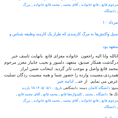
مرحوم قانع
,
قانع خانواده
,
آقای محمد
,
محمد قانع خانواده
,
بزرگ
,
دانشگاه
مرداد
۱۰
سیل واکنش‌ها به مرگ کارمندی که طراز یک کارمند وظیفه شناس و
متعهد بود
انالله وانا الیه راجعون خانواده معزای قانع بانهایت تاسف خبر
درگذشت همکار صدیق، متعهد، دلسوز و نجیب جانباز معزز مرحوم
محمد قانع واصل و موجب تاثر گردید. اینجانب ضمن ابراز
همدردی،مصیبت وارده را حضور شما و همه مصیبت زدگان تسلیت
عرض می نمایم. از خد...
ادامه خبر
منبع:
دانشگاه کاشان
دسته: دانشگاهی
تاریخ: ۱۴۰۵/۰۵/۱۰
14 بازدید
تگ ها:
دانشگاه
,
محمد
,
کلیدواژه‌ها قانع
,
محمد قانع
,
آقای محمد قانع
,
مرحوم قانع
,
قانع خانواده
,
آقای محمد
,
محمد قانع خانواده
,
بزرگ
,
دانشگاه