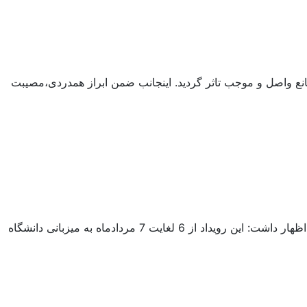
انع واصل و موجب تاثر گردید. اینجانب ضمن ابراز همدردی،مصیبت
مدیر تربیت بدنی دانشگاه کاشان از کسب سهمیه ی هفدهمین المپیاد ورزشی تیم والیبال دانشجویان دختر خبر داد. دکتر سعید حلاج باشی اظهار داشت: این رویداد از 6 لغایت 7 مردادماه به میزبانی دانشگاه