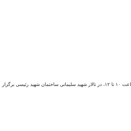
نشست هم‌اندیشی اساتید با موضوع «رویکرد سیاسی معتدل و صلح‌طلبانه ائمه شیعۀ دوازده امامی» در تاریخ دوشنبه ۵ مرداد ۱۴۰۵، از ساعت ۱۰ تا ۱۲، در تالار شهید سلیمانی ساختمان شهید رئیسی برگزار