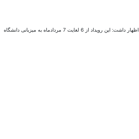
مدیر تربیت بدنی دانشگاه کاشان از کسب سهمیه ی هفدهمین المپیاد ورزشی تیم والیبال دانشجویان دختر خبر داد. دکتر سعید حلاج باشی اظهار داشت: این رویداد از 6 لغایت 7 مردادماه به میزبانی دانشگاه