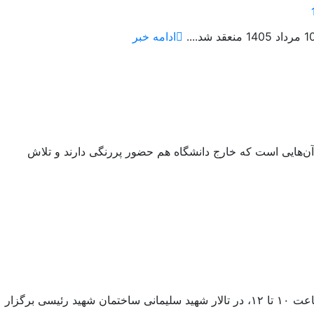
ادامه خبر
رویکرد سیاسی ائمه به‌روایت دکتر محمد مشهدی نوش‌آبادی امامان شیعه جنگ‌طلب بودند یا صلح‌طلب؟ دکتر محمد مشهدی نوش‌آبادی از آن‌هایی است که خارج دانشگاه هم حضور پررنگی دارند و تلاش
نشست هم‌اندیشی اساتید با موضوع «رویکرد سیاسی معتدل و صلح‌طلبانه ائمه شیعۀ دوازده امامی» در تاریخ دوشنبه ۵ مرداد ۱۴۰۵، از ساعت ۱۰ تا ۱۲، در تالار شهید سلیمانی ساختمان شهید رئیسی برگزار