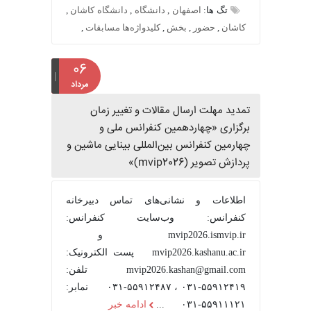
تگ ها:
اصفهان
,
دانشگاه
,
دانشگاه کاشان
,
کاشان
,
حضور
,
بخش
,
کلیدواژه‌ها مسابقات
,
۰۶
مرداد
تمدید مهلت ارسال مقالات و تغییر زمان
برگزاری «چهاردهمین کنفرانس ملی و
چهارمین کنفرانس بین‌المللی بینایی ماشین و
پردازش تصویر (mvip2026)»
اطلاعات و نشانی‌های تماس دبیرخانه
کنفرانس: وب‌سایت کنفرانس:
mvip2026.ismvip.ir و
mvip2026.kashanu.ac.ir پست الکترونیک:
mvip2026.kashan@gmail.com تلفن:
۵۵۹۱۲۴۱۹-۰۳۱ ، ۵۵۹۱۲۴۸۷-۰۳۱ نمابر:
۵۵۹۱۱۱۲۱-۰۳۱ ...
ادامه خبر