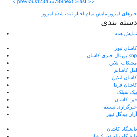
< previous
1
2
3
4
5
6
7
8
9
next >
last >>
خبرهای امروز
نمایش تمام اخبار ثبت شده امروز
دسته بندی
نمایش همه
کاشان نیوز
پورتال خبری كاشان knp
مشکات آنلاین
اهل کاشانم
کاشان انلاین
کاشان فردا
پیک سیلک
فین کاشان
خبرگزاری تسنیم
آران بیدگل نیوز
دانشگاه کاشان
دانشگاه پیام نور کاشان