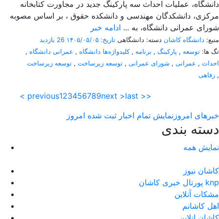
دانشگاه، عملیات احداث سه پارکینگ جدید در مجاورت کتابخانه
مرکزی، دانشکدگان مهندسی و دانشکده حقوق ، بر اساس مصوبه
شورای عمرانی دانشگاه، به ...
ادامه خبر
منبع:
دانشگاه کاشان
دسته: دانشگاهی
تاریخ: ۱۴۰۵/۰۵/۰۵
26 بازدید
تگ ها:
توسعه
,
پارکینگ
,
برنامه
,
کلیدواژه‌ها دانشگاه
,
عمرانی دانشگاه
,
احداث
,
عمرانی
,
شورای عمرانی
,
توسعه زیرساخت
,
توسعه زیرساخت
,
رفاهی
< previous
1
2
3
4
5
6
7
8
9
next >
last >>
خبرهای امروز
نمایش تمام اخبار ثبت شده امروز
دسته بندی
نمایش همه
کاشان نیوز
پورتال خبری كاشان knp
مشکات آنلاین
اهل کاشانم
کاشان انلاین