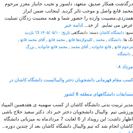
درگذشت همکار صدیق، متعهد، دلسوز و نجیب جانباز معزز مرحوم
محمد قانع واصل و موجب تاثر گردید. اینجانب ضمن ابراز
همدردی،مصیبت وارده را حضور شما و همه مصیبت زدگان تسلیت
عرض می نمایم. از خد...
ادامه خبر
منبع:
دانشگاه کاشان
دسته: دانشگاهی
تاریخ: ۱۴۰۵/۰۵/۱۰
13 بازدید
تگ ها:
دانشگاه
,
محمد
,
کلیدواژه‌ها قانع
,
محمد قانع
,
آقای محمد قانع
,
مرحوم قانع
,
قانع خانواده
,
آقای محمد
,
محمد قانع خانواده
,
بزرگ
,
دانشگاه
مرداد
۰۸
کسب مقام قهرمانی دانشجویان دختر والیبالیست دانشگاه کاشان در
مسابقات دانشگاههای منطقه 6 کشور
مدیر تربیت بدنی دانشگاه کاشان از کسب سهمیه ی هفدهمین المپیاد
ورزشی تیم والیبال دانشجویان دختر خبر داد. دکتر سعید حلاج باشی
اظهار داشت: این رویداد از 6 لغایت 7 مردادماه به میزبانی دانشگاه
کاشان انجام شد که تیم والیبال دانشگاه کاشان بعد از چندین دوره...