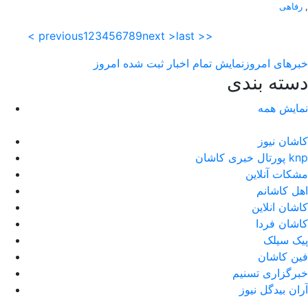
,
رفاهی
< previous
1
2
3
4
5
6
7
8
9
next >
last >>
خبرهای امروز
نمایش تمام اخبار ثبت شده امروز
دسته بندی
نمایش همه
کاشان نیوز
پورتال خبری كاشان knp
مشکات آنلاین
اهل کاشانم
کاشان انلاین
کاشان فردا
پیک سیلک
فین کاشان
خبرگزاری تسنیم
آران بیدگل نیوز