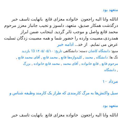
متعهد بود
انالله وانا الیه راجعون خانواده معزای قانع بانهایت تاسف خبر
درگذشت همکار صدیق، متعهد، دلسوز و نجیب جانباز معزز مرحوم
محمد قانع واصل و موجب تاثر گردید. اینجانب ضمن ابراز
همدردی،مصیبت وارده را حضور شما و همه مصیبت زدگان تسلیت
عرض می نمایم. از خد...
ادامه خبر
منبع:
دانشگاه کاشان
دسته: دانشگاهی
تاریخ: ۱۴۰۵/۰۵/۱۰
13 بازدید
تگ ها:
دانشگاه
,
محمد
,
کلیدواژه‌ها قانع
,
محمد قانع
,
آقای محمد قانع
,
مرحوم قانع
,
قانع خانواده
,
آقای محمد
,
محمد قانع خانواده
,
بزرگ
,
دانشگاه
مرداد
۱۰
سیل واکنش‌ها به مرگ کارمندی که طراز یک کارمند وظیفه شناس و
متعهد بود
انالله وانا الیه راجعون خانواده معزای قانع بانهایت تاسف خبر