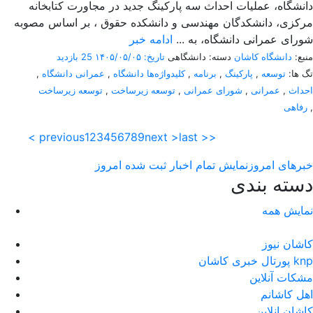
دانشگاه، عملیات احداث سه پارکینگ جدید در مجاورت کتابخانه
مرکزی، دانشکدگان مهندسی و دانشکده حقوق ، بر اساس مصوبه
شورای عمرانی دانشگاه، به ...
ادامه خبر
منبع:
دانشگاه کاشان
دسته: دانشگاهی
تاریخ: ۱۴۰۵/۰۵/۰۵
25 بازدید
تگ ها:
توسعه
,
پارکینگ
,
برنامه
,
کلیدواژه‌ها دانشگاه
,
عمرانی دانشگاه
,
احداث
,
عمرانی
,
شورای عمرانی
,
توسعه زیرساخت
,
توسعه زیرساخت
,
رفاهی
< previous
1
2
3
4
5
6
7
8
9
next >
last >>
خبرهای امروز
نمایش تمام اخبار ثبت شده امروز
دسته بندی
نمایش همه
کاشان نیوز
پورتال خبری كاشان knp
مشکات آنلاین
اهل کاشانم
کاشان انلاین