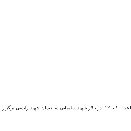
نشست هم‌اندیشی اساتید با موضوع «رویکرد سیاسی معتدل و صلح‌طلبانه ائمه شیعۀ دوازده امامی» در تاریخ دوشنبه ۵ مرداد ۱۴۰۵، از ساعت ۱۰ تا ۱۲، در تالار شهید سلیمانی ساختمان شهید رئیسی برگزار