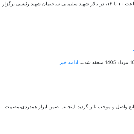
نشست هم‌اندیشی اساتید با موضوع «رویکرد سیاسی معتدل و صلح‌طلبانه ائمه شیعۀ دوازده امامی» در تاریخ دوشنبه ۵ مرداد ۱۴۰۵، از ساعت ۱۰ تا ۱۲، در تالار شهید سلیمانی ساختمان شهید رئیسی برگزار
ادامه خبر
انع واصل و موجب تاثر گردید. اینجانب ضمن ابراز همدردی،مصیبت