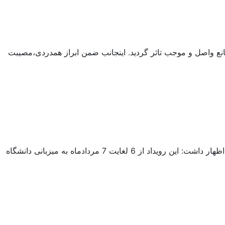
انع واصل و موجب تاثر گردید. اینجانب ضمن ابراز همدردی،مصیبت
مدیر تربیت بدنی دانشگاه کاشان از کسب سهمیه ی هفدهمین المپیاد ورزشی تیم والیبال دانشجویان دختر خبر داد. دکتر سعید حلاج باشی اظهار داشت: این رویداد از 6 لغایت 7 مردادماه به میزبانی دانشگاه