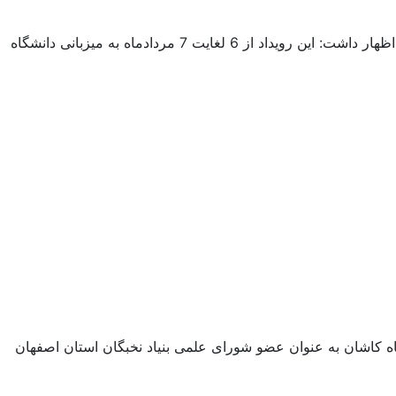
مدیر تربیت بدنی دانشگاه کاشان از کسب سهمیه ی هفدهمین المپیاد ورزشی تیم والیبال دانشجویان دختر خبر داد. دکتر سعید حلاج باشی اظهار داشت: این رویداد از 6 لغایت 7 مردادماه به میزبانی دانشگاه
ه کاشان به عنوان عضو شورای علمی بنیاد نخبگان استان اصفهان