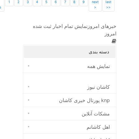
1
2
3
4
5
6
7
8
9
next
last
s
>
>>
خبرهای امروز
نمایش تمام اخبار ثبت شده
امروز
دسته بندی
نمایش همه
کاشان نیوز
پورتال خبری كاشان knp
مشکات آنلاین
اهل کاشانم