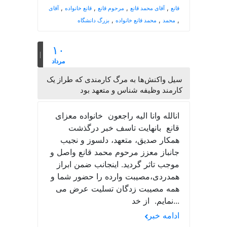
,
,
,
,
قانع
آقای محمد قانع
مرحوم قانع
قانع خانواده
آقای
,
,
,
محمد
محمد قانع خانواده
بزرگ دانشگاه
۱۰
مرداد
سیل واکنش‌ها به مرگ کارمندی که طراز یک
کارمند وظیفه شناس و متعهد بود
انالله وانا الیه راجعون خانواده معزای
قانع بانهایت تاسف خبر درگذشت
همکار صدیق، متعهد، دلسوز و نجیب
جانباز معزز مرحوم محمد قانع واصل و
موجب تاثر گردید. اینجانب ضمن ابراز
همدردی،مصیبت وارده را حضور شما و
همه مصیبت زدگان تسلیت عرض می
نمایم. از خد...
ادامه خبر