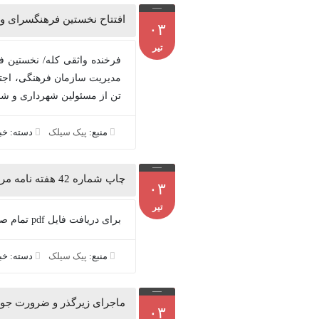
افتتاح نخستین فرهنگسرای وی
۰۳
تیر
فرخنده واثقی کله/ نخستین فر
تن از مسئولین شهرداری و شور
منبع:
پیک سیلک
دسته: خ
چاپ شماره 42 هفته نامه مردم سیلک منتشر شد
۰۳
تیر
برای دریافت فایل pdf تمام صفحات روی لینک رنگی زیر کلیک کنید...
منبع:
پیک سیلک
دسته: خ
ماجرای زیرگذر و ضرورت جوا
۰۳