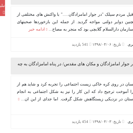
تبل
 مردم سیلک "در جوار امامزادگان....." با واکنش های مختلفی از
ین دوایر دولتی مواجه گردید. از جمله این بازخوردها صحبتهای
زمان دارالسلام گلابچی بود که منجر به مصاح...
ادامه خبر
بری
تاریخ: ۱۳۹۸/۰۴/۰۶
541 بازدید
 جوار امامزادگان و مکان های مقدس/ در پناه امامزادگان به چه
نسان در روی کره خاکی زیست اجتماعی را تجربه کرد و شاید هم از
 آموخت ترجیح داد که این کار را نیز به شکل اجتماعی به انجام
ستان در نزدیکی زیستگاهش شکل گرفت. اما جدای از این ان...
بری
تاریخ: ۱۳۹۸/۰۴/۰۳
454 بازدید