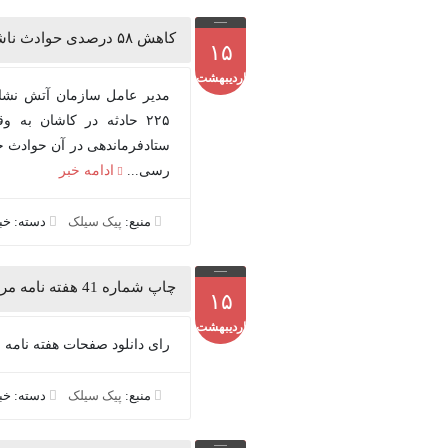
کاهش ۵۸ درصدی حوادث ناشی از تصادفات و سرنگونی خودرو
۱۵
اردیبهشت
مدير عامل سازمان آتش نشا
۲۲۵ حادثه در کاشان به و
ستادفرماندهی در آن حوادث 
رسی...
ادامه خبر
منبع:
پیک سیلک
دسته: خ
چاپ شماره 41 هفته نامه مردم سیلک منتشر شد
۱۵
اردیبهشت
رای دانلود صفحات هفته نامه 
منبع:
پیک سیلک
دسته: خ