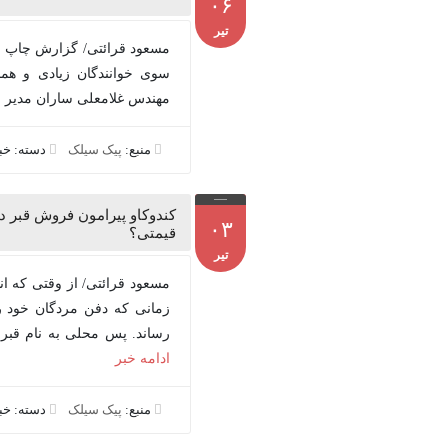
۰۶
تیر
مسعود قرائتی/ گزارش چاپ قبل
سوی خوانندگان زیادی و همچن
مهندس غلامعلی ساران مدیر سا
منبع:
پیک سیلک
دسته: خ
کندوکاو پیرامون فروش قبر در
۰۳
قیمتی؟
تیر
مسعود قرائتی/ از وقتی که ا
زمانی که دفن مردگان خود را
رساند. پس محلی به نام قبر
ادامه خبر
منبع:
پیک سیلک
دسته: خ