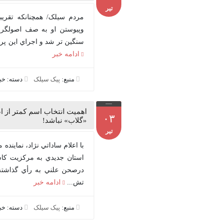
تیر
مردم سیلک/ همچنانكه تقريب
وپيوستن او به صف اصولگرا
سنگين تر شد و اجراي اين پروژ
ادامه خبر
منبع:
پیک سیلک
دسته: خ
اهميت انتخاب اسم كمتر از ا
۰۳
«گلاب» نباشد!
تیر
با اعلام ساداتي نژاد، نماين
استان جديدي به مركزيت كا
درصحن علني به رأي گذاشته 
تش...
ادامه خبر
منبع:
پیک سیلک
دسته: خ