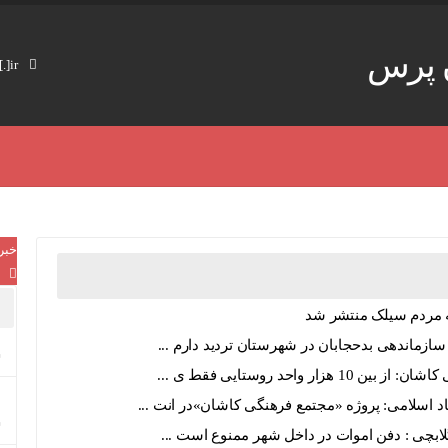
 پرس
info[@]KashanPress[.]ir
خبر
سازماندهی بدحجابان در شهرستان تردید دارم ...
زار واحد روستایی فقط ی ...
د اسلامی: پروژه «مجتمع فرهنگی کاشان»در انت ...
لابچی : دفن اموات در داخل شهر ممنوع است ...