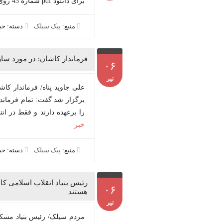
برای دانلود pdf شماره 43 روی لینک رنگی زیر کلیک کنید....
منبع:
پیک سیلک
دسته: خ
فرماندار کاشان: در مورد سا
۰۶
تیر
علی جاوید پناه/ فرماندار ک
برگزار شد گفت: تمام فرماندا
را برعهده دارند و فقط در ان
خبر
منبع:
پیک سیلک
دسته: خ
۰۶
هستند
تیر