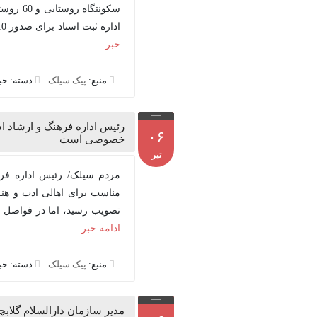
اداره ثبت اسناد برای صدور 10 هزار سند در روستاها گفت: سال گذشته 680 جلد سند ص...
خبر
منبع:
پیک سیلک
دسته: خ
رئیس اداره فرهنگ و ارشاد ا
۰۶
خصوصی است
تیر
مردم سیلک/ رئیس اداره فره
تصویب رسید، اما در فواصل مخ
ادامه خبر
منبع:
پیک سیلک
دسته: خ
مدیر سازمان دارالسلام گلاب