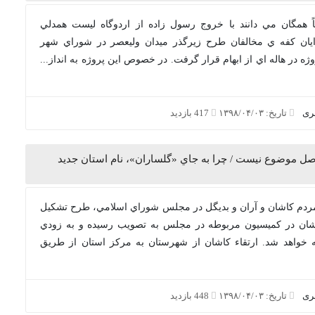
اً همگان مي دانند با خروج رسول زاده از اردوگاه ليست همدلي
يان كفه ي مخالفان طرح زيرگذر ميدان وليعصر در شوراي شهر
ه در هاله اي از ابهام قرار گرفت. در خصوص اين پروژه به انداز...
بری
تاریخ: ۱۳۹۸/۰۴/۰۳
417 بازدید
صل موضوع نيست / چرا به جاي «گلساران»، نام استان جديد
ده مردم كاشان و آران و بديگل در مجلس شوراي اسلامي، طرح تشكيل
شان در كميسيون مربوطه در مجلس به تصويب رسيده و به زودي
خواهد شد. ارتقاء كاشان از شهرستان به مركز استان از طريق
بری
تاریخ: ۱۳۹۸/۰۴/۰۳
448 بازدید