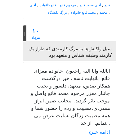
,
,
,
,
قانع
آقای محمد قانع
مرحوم قانع
قانع خانواده
آقای
,
,
,
محمد
محمد قانع خانواده
بزرگ دانشگاه
۱۰
مرداد
سیل واکنش‌ها به مرگ کارمندی که طراز یک
کارمند وظیفه شناس و متعهد بود
انالله وانا الیه راجعون خانواده معزای
قانع بانهایت تاسف خبر درگذشت
همکار صدیق، متعهد، دلسوز و نجیب
جانباز معزز مرحوم محمد قانع واصل و
موجب تاثر گردید. اینجانب ضمن ابراز
همدردی،مصیبت وارده را حضور شما و
همه مصیبت زدگان تسلیت عرض می
نمایم. از خد...
ادامه خبر