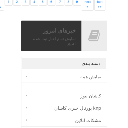
1
2
3
4
5
6
7
8
9
next
last
s
>
>>
خبرهای امروز
نمایش تمام اخبار ثبت شده
امروز
دسته بندی
نمایش همه
کاشان نیوز
پورتال خبری كاشان knp
مشکات آنلاین