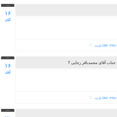
۱۶
آبان
289 بازدید
، جناب آقای محمدباقر رجایی
۱۶
آبان
264 بازدید