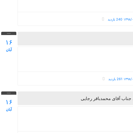
240 بازدید
۱۶
آبان
261 بازدید
 جناب آقای محمدباقر رجایی
۱۶
آبان