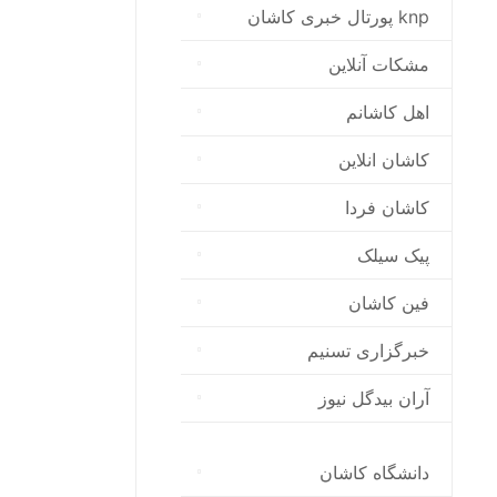
پورتال خبری كاشان knp
مشکات آنلاین
اهل کاشانم
کاشان انلاین
کاشان فردا
پیک سیلک
فین کاشان
خبرگزاری تسنیم
آران بیدگل نیوز
دانشگاه کاشان