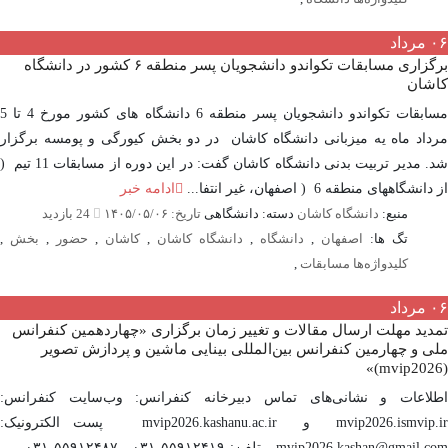
مرداد
برگزاری مسابقات تکواندو دانشجویان پسر منطقه ۶ کشور در دانشگاه
شان
مسابقات تکواندو دانشجویان پسر منطقه 6 دانشگاه های کشور مورخ 4 تا 5
اد ماه یه میزبانی دانشگاه کاشان در دو بخش کیورگی و پومسه برگزار
شد. مدیر تربیت بدنی دانشگاه کاشان گفت: در این دوره از مسابقات 11 تیم (
شگاههای منطقه 6 ( اصفهان، غیر انتفا...
ادامه خبر
منبع:
دانشگاه کاشان
دسته: دانشگاهی
تاریخ: ۱۴۰۵/۰۵/۰۶
24 بازدید
تگ ها:
اصفهان
,
دانشگاه
,
دانشگاه کاشان
,
کاشان
,
حضور
,
بخش
,
کلیدواژه‌ها مسابقات
,
مرداد
ید مهلت ارسال مقالات و تغییر زمان برگزاری «چهاردهمین کنفرانس
 و چهارمین کنفرانس بین‌المللی بینایی ماشین و پردازش تصویر
لاعات و نشانی‌های تماس دبیرخانه کنفرانس: وب‌سایت کنفرانس:
mvip2026.ismvip.ir و mvip2026.kashanu.ac.ir پست الکترونیک:
mvip2026.kashan@gmail.com تلفن: ۵۵۹۱۲۴۱۹-۰۳۱ ، ۵۵۹۱۲۴۸۷-۰۳۱