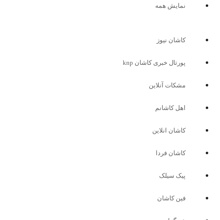
نمایش همه
کاشان نیوز
پورتال خبری كاشان knp
مشکات آنلاین
اهل کاشانم
کاشان انلاین
کاشان فردا
پیک سیلک
فین کاشان