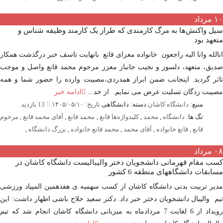
مرداد
 واکنش‌ها به مرگ کارمندی که طراز یک کارمند وظیفه شناس و
هد بود
لله وانا الیه راجعون خانواده معزای قانع بانهایت تاسف خبر درگذشت همکار
ق، متعهد، دلسوز و نجیب جانباز معزز مرحوم محمد قانع واصل و موجب
ر گردید. اینجانب ضمن ابراز همدردی،مصیبت وارده را حضور شما و همه
بت زدگان تسلیت عرض می نمایم. از خد...
ادامه خبر
منبع:
دانشگاه کاشان
دسته: دانشگاهی
تاریخ: ۱۴۰۵/۰۵/۱۰
13 بازدید
تگ ها:
دانشگاه
,
محمد
,
کلیدواژه‌ها قانع
,
محمد قانع
,
آقای محمد قانع
,
مرحوم
قانع
,
قانع خانواده
,
آقای محمد
,
محمد قانع خانواده
,
بزرگ دانشگاه
,
مرداد
 مقام قهرمانی دانشجویان دختر والیبالیست دانشگاه کاشان در
بقات دانشگاههای منطقه 6 کشور
ر تربیت بدنی دانشگاه کاشان از کسب سهمیه ی هفدهمین المپیاد ورزشی
 والیبال دانشجویان دختر خبر داد. دکتر سعید حلاج باشی اظهار داشت: این
رویداد از 6 لغایت 7 مردادماه به میزبانی دانشگاه کاشان انجام شد که تیم