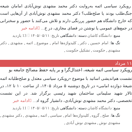
کرد سیاسی ائمه به‌روایت دکتر محمد مشهدی نوش‌آبادی امامان شیعه
‌طلب بودند یا صلح‌طلب؟ دکتر محمد مشهدی نوش‌آبادی از آن‌هایی است
خارج دانشگاه هم حضور پررنگی دارند و تلاش می‌کنند با حضور و سخنرانی
جمع‌های عمومی یا نوشتن در فضای مجازی، در خ...
ادامه خبر
منبع:
دانشگاه کاشان
دسته: دانشگاهی
تاریخ: ۱۴۰۵/۰۵/۱۱
13 بازدید
تگ ها:
امام حسین
,
دکتر
,
کلیدواژه‌ها امام
,
موضوع
,
ائمه
,
مشهدی
,
دکتر
مشهدی
,
حکومت
,
تشکیل حکومت
,
مرداد
کرد سیاسی ائمه شیعه، اعتدال‌گرا و بر پایه حفظ مصالح جامعه بو
ت هم‌اندیشی اساتید با موضوع «رویکرد سیاسی معتدل و صلح‌طلبانه ائمه
شیعۀ دوازده امامی» در تاریخ دوشنبه ۵ مرداد ۱۴۰۵، از ساعت ۱۰ تا ۱۲، در
ار شهید سلیمانی ساختمان شهید رئیسی برگزار شد. در این نشست
صی، دکتر محمد مشهدی نوش‌آبادی، دانشیار گروه اد...
ادامه خبر
منبع:
دانشگاه کاشان
دسته: دانشگاهی
تاریخ: ۱۴۰۵/۰۵/۱۱
11 بازدید
تگ ها:
صلح
,
گروه
,
کلیدواژه‌ها امام
,
سیاسی
,
ائمه
,
مشهدی
,
دکتر مشهدی
,
مشهدی نوش
,
مشهدی نوش آبادی
,