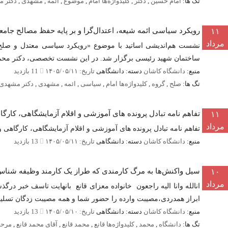
تگ ها:
امام حسین
,
دکتر
,
کلیدواژه‌ها امام
,
موضوع
,
ائمه
,
مشهدی
,
دکتر 
رویکرد سیاسی ائمه شیعه، اعتدال‌گرا و بر پایه حفظ مصالح جامعه
۱۱
مرداد
ساختمان شهید رئیسی برگزار شد. در این نشست تخصصی، دکتر محمد 
منبع:
دانشگاه کاشان
دسته: دانشگاهی
تاریخ: ۱۴۰۵/۰۵/۱۱
11 بازدید
تگ ها:
صلح
,
گروه
,
کلیدواژه‌ها امام
,
سیاسی
,
ائمه
,
مشهدی
,
دکتر مشهدی
تفاهم نامه تبادل پرونده‌ های آموزشی و اقلام آزمایشگاهی، کارگاهی و
۱۱
مرداد
تفاهم نامه تبادل پرونده‌ های آموزشی و اقلام آزمایشگاهی، کارگاهی و اداری بین 
منبع:
دانشگاه کاشان
دسته: دانشگاهی
تاریخ: ۱۴۰۵/۰۵/۱۱
13 بازدید
سیل واکنش‌ها به مرگ کارمندی که طراز یک کارمند وظیفه شناس 
۱۰
مرداد
انالله وانا الیه راجعون خانواده معزای قانع بانهایت تاسف خبر د
ابراز همدردی،مصیبت وارده را حضور شما و همه مصیبت زدگان تسلی
منبع:
دانشگاه کاشان
دسته: دانشگاهی
تاریخ: ۱۴۰۵/۰۵/۱۰
13 بازدید
تگ ها:
دانشگاه
,
محمد
,
کلیدواژه‌ها قانع
,
محمد قانع
,
آقای محمد قانع
,
مرحو