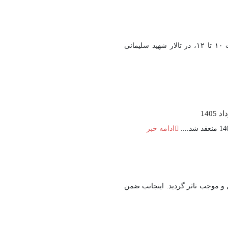
نشست هم‌اندیشی اساتید با موضوع «رویکرد سیاسی معتدل و صلح‌طلبانه ائمه شیعۀ دوازده امامی» در تاریخ دوشنبه ۵ مرداد ۱۴۰۵، از ساعت ۱۰ تا ۱۲، در تالار شهید سلیمانی
ادامه خبر
 و موجب تاثر گردید. اینجانب ضمن