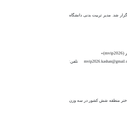
بخش کیورگی و پومسه برگزار شد. مدیر تربیت بدنی دانشگاه
)»
اطلاعات و نشانی‌های تماس دبیرخانه کنفرانس: وب‌سایت کنفرانس: mvip2026.ismvip.ir و mvip2026.kashanu.ac.ir پست الکترونیک: mvip2026.kashan@gmail.com تلفن:
ن دختر منطقه شش کشور در سه وزن