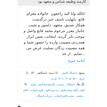
کارمند وظیفه شناس و متعهد بود
انالله وانا الیه راجعون خانواده معزای
قانع بانهایت تاسف خبر درگذشت
همکار صدیق، متعهد، دلسوز و نجیب
جانباز معزز مرحوم محمد قانع واصل و
موجب تاثر گردید. اینجانب ضمن ابراز
همدردی،مصیبت وارده را حضور شما و
همه مصیبت زدگان تسلیت عرض می
نمایم. از خد...
ادامه خبر
منبع:
دانشگاه کاشان
دسته: دانشگاهی
تاریخ: ۱۴۰۵/۰۵/۱۰
13 بازدید
تگ ها:
,
,
,
دانشگاه
محمد
کلیدواژه‌ها قانع
محمد
,
,
,
,
قانع
آقای محمد قانع
مرحوم قانع
قانع خانواده
آقای
,
,
,
محمد
محمد قانع خانواده
بزرگ دانشگاه