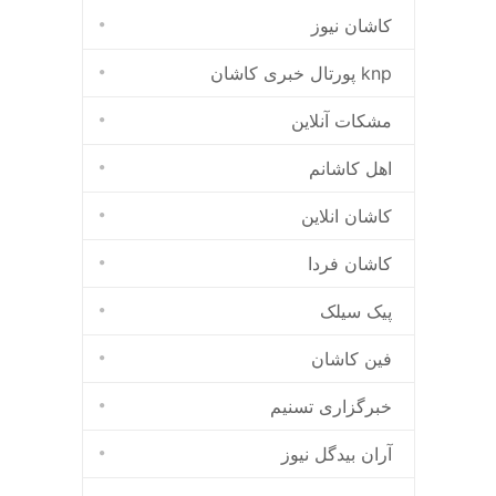
کاشان نیوز
پورتال خبری كاشان knp
مشکات آنلاین
اهل کاشانم
کاشان انلاین
کاشان فردا
پیک سیلک
فین کاشان
خبرگزاری تسنیم
آران بیدگل نیوز