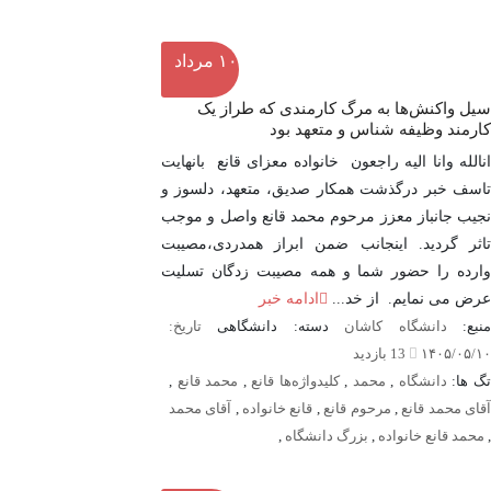
۱۰
مرداد
سیل واکنش‌ها به مرگ کارمندی که طراز یک
کارمند وظیفه شناس و متعهد بود
انالله وانا الیه راجعون خانواده معزای قانع بانهایت
تاسف خبر درگذشت همکار صدیق، متعهد، دلسوز و
نجیب جانباز معزز مرحوم محمد قانع واصل و موجب
تاثر گردید. اینجانب ضمن ابراز همدردی،مصیبت
وارده را حضور شما و همه مصیبت زدگان تسلیت
عرض می نمایم. از خد...
ادامه خبر
نبع:
دانشگاه کاشان
دسته: دانشگاهی
تاریخ:
۱۴۰۵/۰۵/۱۰
13 بازدید
گ ها:
دانشگاه
,
محمد
,
کلیدواژه‌ها قانع
,
محمد قانع
,
قای محمد قانع
,
مرحوم قانع
,
قانع خانواده
,
آقای محمد
,
محمد قانع خانواده
,
بزرگ دانشگاه
,