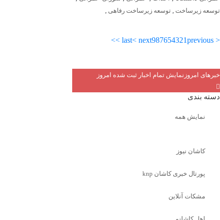
توسعه زیرساخت
,
توسعه زیرساخت رفاهی
,
last >>
next >
9
8
7
6
5
4
3
2
1
< previous
خبرهای امروز
نمایش تمام اخبار ثبت شده امروز
دسته بندی
نمایش همه
کاشان نیوز
پورتال خبری كاشان knp
مشکات آنلاین
اهل کاشانم