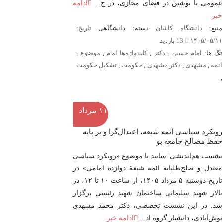
عمومی یا نوشتن در فضای مجازی، در خ...
ادامه
خبر
نبع:
دانشگاه کاشان
دسته: دانشگاهی
تاریخ:
۱۴۰۵/۰۵/۱۱
13 بازدید
گ ها:
امام حسین
,
دکتر
,
کلیدواژه‌ها امام
,
موضوع
,
ئمه
,
مشهدی
,
دکتر مشهدی
,
حکومت
,
تشکیل حکومت
,
۱۱
مرداد
رویکرد سیاسی ائمه شیعه، اعتدال‌گرا و بر پایه
حفظ مصالح جامعه بو
نشست هم‌اندیشی اساتید با موضوع «رویکرد سیاسی
معتدل و صلح‌طلبانه ائمه شیعۀ دوازده امامی» در
تاریخ دوشنبه ۵ مرداد ۱۴۰۵، از ساعت ۱۰ تا ۱۲، در
تالار شهید سلیمانی ساختمان شهید رئیسی برگزار
شد. در این نشست تخصصی، دکتر محمد مشهدی
نوش‌آبادی، دانشیار گروه اد...
ادامه خبر