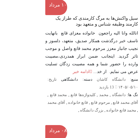
۱۰
مرداد
سیل واکنش‌ها به مرگ کارمندی که طراز یک
کارمند وظیفه شناس و متعهد بود
انالله وانا الیه راجعون خانواده معزای قانع بانهایت
تاسف خبر درگذشت همکار صدیق، متعهد، دلسوز و
نجیب جانباز معزز مرحوم محمد قانع واصل و موجب
تاثر گردید. اینجانب ضمن ابراز همدردی،مصیبت
وارده را حضور شما و همه مصیبت زدگان تسلیت
عرض می نمایم. از خد...
ادامه خبر
نبع:
دانشگاه کاشان
دسته: دانشگاهی
تاریخ:
۱۴۰۵/۰۵/۱۰
13 بازدید
گ ها:
دانشگاه
,
محمد
,
کلیدواژه‌ها قانع
,
محمد قانع
,
قای محمد قانع
,
مرحوم قانع
,
قانع خانواده
,
آقای محمد
,
محمد قانع خانواده
,
بزرگ دانشگاه
,
۰۸
مرداد