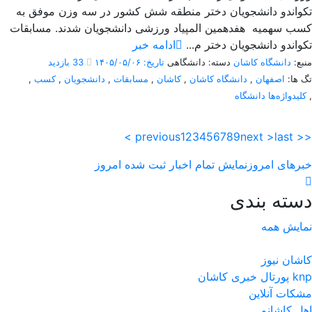
تکواندو دانشجویان دختر منطقه شش کشور در سه وزن موفق به
کسب سهمیه هفدهمین المپیاد ورزشی دانشجویان شدند. مسابقات
تکواندو دانشجویان دختر م...
ادامه خبر
منبع:
دانشگاه کاشان
دسته: دانشگاهی
تاریخ: ۱۴۰۵/۰۵/۰۶
33 بازدید
تگ ها:
اصفهان
,
دانشگاه کاشان
,
کاشان
,
مسابقات
,
دانشجویان
,
کسب
,
,
کلیدواژه‌ها دانشگاه
< previous
1
2
3
4
5
6
7
8
9
next >
last >>
خبرهای امروز
نمایش تمام اخبار ثبت شده امروز
دسته بندی
نمایش همه
کاشان نیوز
پورتال خبری كاشان knp
مشکات آنلاین
اهل کاشانم