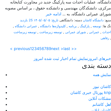
دانشگاه، عملیات احداث سه پارکینگ جدید در مجاورت کتابخانه
مرکزی، دانشکدگان مهندسی و دانشکده حقوق ، بر اساس مصوبه
شورای عمرانی دانشگاه، به ...
ادامه خبر
منبع:
دانشگاه کاشان
دسته: دانشگاهی
تاریخ: ۱۴۰۵/۰۵/۰۵
25 بازدید
تگ ها:
توسعه
,
پارکینگ
,
برنامه
,
کلیدواژه‌ها دانشگاه
,
عمرانی دانشگاه
,
احداث
,
عمرانی
,
شورای عمرانی
,
توسعه زیرساخت
,
توسعه زیرساخت
,
رفاهی
< previous
1
2
3
4
5
6
7
8
9
next >
last >>
خبرهای امروز
نمایش تمام اخبار ثبت شده امروز
دسته بندی
نمایش همه
کاشان نیوز
پورتال خبری كاشان knp
مشکات آنلاین
اهل کاشانم
کاشان انلاین