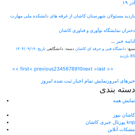
آذر
۱۹
بازدید مسئولان شهرستان کاشان از غرفه های دانشکده ملی مهارت
دختران نمایشگاه نوآوری و فناوری کاشان
ادامه خبر
...
منبع:
دانشگاه فنی و حرفه ای کاشان
دسته: دانشگاهی
تاریخ: ۱۴۰۴/۰۹/۱۹
85 بازدید
<< first
< previous
2
3
4
5
6
7
8
9
10
next >
last >>
خبرهای امروز
نمایش تمام اخبار ثبت شده امروز
دسته بندی
نمایش همه
کاشان نیوز
پورتال خبری كاشان knp
مشکات آنلاین