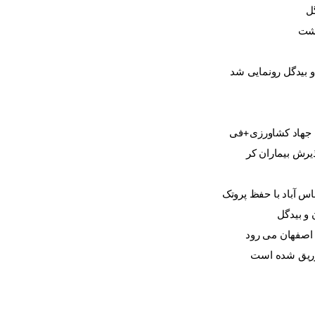
ل
و بیدگل