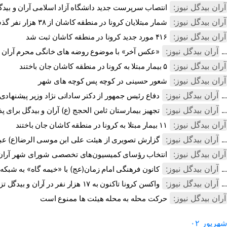
آران بیدگل نیوز:
انتصاب سرپرست جدید دانشگاه آزاد اسلامی آران و بیدگ
آران بیدگل نیوز:
شمار مبتلایان کرونا در منطقه کاشان از ۳۸ هزار نفر گذشت
آران بیدگل نیوز:
۴۱۶ مورد جدید کرونا در منطقه کاشان ثبت شد
آران بیدگل نیوز:
«عکس آخر» با موضوع روضه های خانگی محرم آران و بیدگل رونمایی شد ...
آران بیدگل نیوز:
۵ بیمار مبتلا به کرونا در منطقه کاشان جان باختند
آران بیدگل نیوز:
شعور حسینی در کوچه پس کوچه های شهر
آران بیدگل نیوز:
دفاع رئیس جمهور از دکتر ساداتی نژاد وزیر پیشنهادی جهاد کشاورزی+فی ...
آران بیدگل نیوز:
تجهیز بیمارستان ثامن الحجج (ع) آران و بیدگل برای پذیرش بیماران کر ...
آران بیدگل نیوز:
۱۱ بیمار مبتلا به کرونا در منطقه کاشان جان باختند
آران بیدگل نیوز:
گزارش تصویری از هیئت علی ابن موسی الرضا(ع) عباس آباد با حفظ پروتک ...
آران بیدگل نیوز:
انتخاب رؤسای کمیسیون‌های تخصصی شورای شهر آران 
آران بیدگل نیوز:
کانون فرهنگی امام زمان(عج) با «خیمه گاه» به شبکه اصفهان می رود ...
آران بیدگل نیوز:
واکسن کرونا تاکنون به ۱۷ هزار نفر در آران و بیدگل تزریق شده است ...
آران بیدگل نیوز:
حرکت محله به محله هیئت ها ممنوع است
شهریور
۰۲