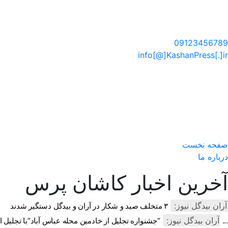
سایت خبری کاشان پرس
09123456789
info[@]KashanPress[.]ir
صفحه نخست
درباره ما
آخرین اخبار کاشان پرس
آران بیدگل نیوز:
۳ متخلف صید و شکار در آران و بیدگل دستگیر شدند
آران بیدگل نیوز:
“جشنواره تجلیل از خادمین محله عباس آباد”با تجلیل از متخصصین و پزش ...