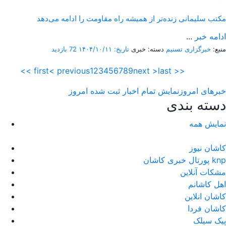
مکتب سلیمانی زنده‌تر از همیشه راه مقاومت را ادامه می‌دهد
ادامه خبر
...
منبع:
خبرگزاری تسنیم
دسته: خبری
تاریخ: ۱۴۰۴/۱۰/۱۱
72 بازدید
<< first
< previous
1
2
3
4
5
6
7
8
9
next >
last >>
خبرهای امروز
نمایش تمام اخبار ثبت شده امروز
دسته بندی
نمایش همه
کاشان نیوز
پورتال خبری كاشان knp
مشکات آنلاین
اهل کاشانم
کاشان انلاین
کاشان فردا
پیک سیلک