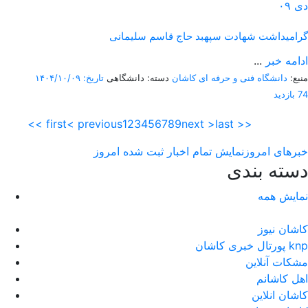
دی
۰۹
گرامیداشت شهادت سپهبد حاج قاسم سلیمانی
ادامه خبر
...
منبع:
دانشگاه فنی و حرفه ای کاشان
دسته: دانشگاهی
تاریخ: ۱۴۰۴/۱۰/۰۹
74 بازدید
<< first
< previous
1
2
3
4
5
6
7
8
9
next >
last >>
خبرهای امروز
نمایش تمام اخبار ثبت شده امروز
دسته بندی
نمایش همه
کاشان نیوز
پورتال خبری كاشان knp
مشکات آنلاین
اهل کاشانم
کاشان انلاین