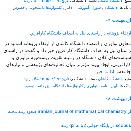
منبع:
دانشگاه کاشان
دسته: دانشگاهی
تاریخ: ۱۴۰۵/۰۲/۰۹
54 بازدید
,
تگ ها:
دانشگاه
,
شورا
,
آموزشی
,
دکتر
,
کلیدواژه‌ها دانشجویی
,
خصوص
اردیبهشت
۰۹
ارتقاء پژوهانه در راستای نیل به اهداف دانشگاه کارآفرین
معاون نوآوری و اقتصاد دانشگاه کاشان از ارتقاء پژوهانه اساتید در
راستای نیل به اهداف دانشگاه کارآفرین خبر داد و گفت: در راستای
سیاست‌های کلان دانشگاه در زمینه تقویت زیست‌بوم نوآوری و
کارآفرینی، ایجاد پیوند مؤثرتر میان فعالیت‌های پژوهشی و نیازهای
جامعه...
ادامه خبر
منبع:
دانشگاه کاشان
دسته: دانشگاهی
تاریخ: ۱۴۰۵/۰۲/۰۹
64 بازدید
,
تگ ها:
آیین
,
نامه
,
نوآوری
,
کلیدواژه‌ها دانشگاه
,
پژوهانه
,
تبصره
اردیبهشت
۰۸
صعود رتبه مجله iranian journal of mathematical chemistry از
رتبه q3 به q2 در پایگاه جهانی scopus