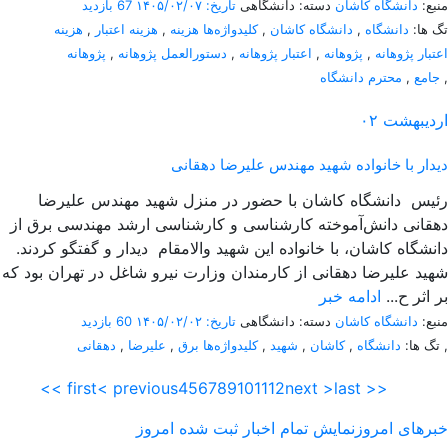
منبع:
دانشگاه کاشان
دسته: دانشگاهی
تاریخ: ۱۴۰۵/۰۲/۰۷
67 بازدید
تگ ها:
دانشگاه
,
دانشگاه کاشان
,
کلیدواژه‌ها هزینه
,
هزینه اعتبار
,
هزینه
اعتبار پژوهانه
,
پژوهانه
,
اعتبار پژوهانه
,
دستورالعمل پژوهانه
,
پژوهانه
,
جامع
,
محترم دانشگاه
اردیبهشت
۰۲
دیدار با خانواده شهید مهندس علیرضا دهقانی
رئیس دانشگاه کاشان با حضور در منزل شهید مهندس علیرضا
دهقانی دانش‌آموخته کارشناسی و کارشناسی ارشد مهندسی برق از
دانشگاه کاشان، با خانواده این شهید والامقام دیدار و گفتگو کردند.
شهید علیرضا دهقانی از کارمندان وزارت نیرو شاغل در تهران بود که
بر اثر ح...
ادامه خبر
منبع:
دانشگاه کاشان
دسته: دانشگاهی
تاریخ: ۱۴۰۵/۰۲/۰۲
60 بازدید
,
تگ ها:
دانشگاه
,
کاشان
,
شهید
,
کلیدواژه‌ها برق
,
علیرضا
,
دهقانی
<< first
< previous
4
5
6
7
8
9
10
11
12
next >
last >>
خبرهای امروز
نمایش تمام اخبار ثبت شده امروز