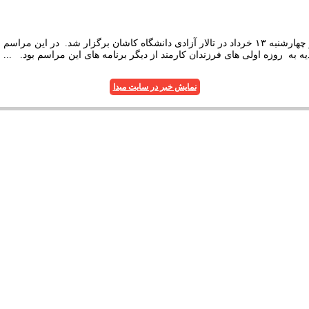
مراسم بزرگداشت عید غدیر، سالگرد ارتحال امام (ره) و قیام 15 خرداد روز چهارشنبه ۱۳ خرداد در تالار آز
 به روزه اولی های فرزندان کارمند از دیگر برنامه های این مراسم بود. ...
نمایش خبر در سایت مبدا