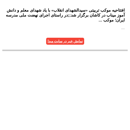
افتتاحیه موکب تربیتی «سیدالشهدای انقلاب» با یاد شهدای معلم و دانش
آموز میناب در کاشان برگزار شد;;در راستای اجرای نهضت ملی مدرسه
ایران؛ موکب ...
...
نمایش خبر در سایت مبدا