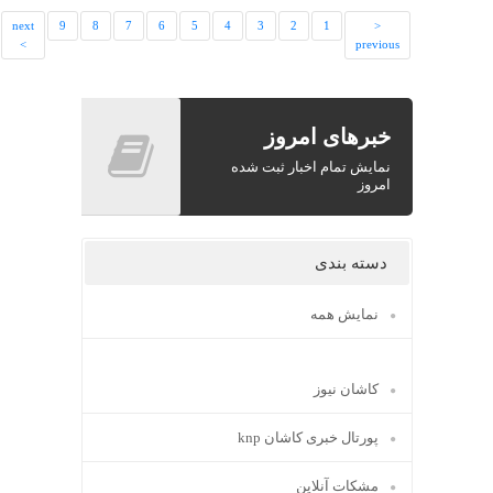
last
next
9
8
7
6
5
4
3
2
1
<
>>
>
previous
خبرهای امروز
نمایش تمام اخبار ثبت شده
امروز
دسته بندی
نمایش همه
کاشان نیوز
پورتال خبری كاشان knp
مشکات آنلاین